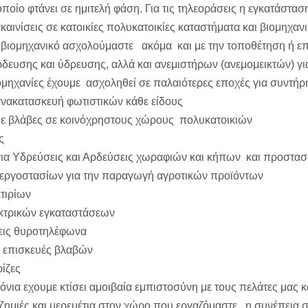
οποίο φτάνει σε ημιτελή φάση. Για τις τηλεοράσεις η εγκατάστασ
καινίσεις σε κατοικίες πολυκατοικίες καταστήματα και βιομηχα
ν βιομηχανικό ασχολούμαστε ακόμα και με την τοποθέτηση ή ε
δευσης και ύδρευσης, αλλά και ανεμιστήρων (ανεμομεικτών) για
ομηχανίες έχουμε ασχοληθεί σε παλαιότερες εποχές για συντήρ
ανακατασκευή φωτιστικών κάθε είδους
ε βλάβες σε κοινόχρηστους χώρους πολυκατοικιών
ς
για Υδρεύσεις και Αρδεύσεις χωραφιών και κήπων και προστασ
 εργοστασίων για την παραγωγή αγροτικών προϊόντων
κτιρίων
κτρικών εγκαταστάσεων
εις θυροτηλέφωνα
 επισκευές βλαβών
ίζες
όνια εχουμε κτίσει αμοιβαία εμπιστοσύνη με τους πελάτες μας
 ζημιές και μερεμέτια στον χώρο που εργαζόμαστε, η συνέπεια