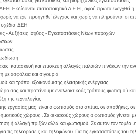
 εγκαταστάσεις για κατοικίες και βιομηχανικές εγκαταστάσεις
ΔΕΗ Εκδίδονται πιστοποιητικά Δ.Ε.Η., αφού πρώτα ελεγχθεί η 
χωρίς να έχει προηγηθεί έλεγχος και χωρίς να πληρούνται οι α
ά σχέδια ΔΕΗ
ις - Αυξήσεις Ισχύος - Εγκαταστάσεις Νέων παροχών
ιώσεων
ειώσεις
λωδίωση
ακες κατασκευή και επισκευή αλλαγές παλαιών πινάκων την ανακ
η με ασφάλεια και σιγουριά
ού και τρόποι εξοικονόμισης ηλεκτρικής ενέργειας
ώρο σας και προτείνουμε εναλλακτικούς τρόπους φωτισμού και 
λέξη της τεχνολογίας
 της εργασίας μας είναι ο φωτισμός στα σπίτια, σε αποθήκες, 
ημοτικούς χώρους . Σε οικιακούς χώρους ο φωτισμός γίνεται με
τηση ή αλλαγή πριζών αλλά και φωτισμού. Σε αυτόν τον τομέα υ
για τις τηλεοράσεις και τηλεφώνου. Για τις εγκαταστάσεις του τ