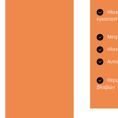
Ηλεκ
εγκαταστ
Μετρ
Ηλεκ
Αυτο
Θερμ
βλαβών