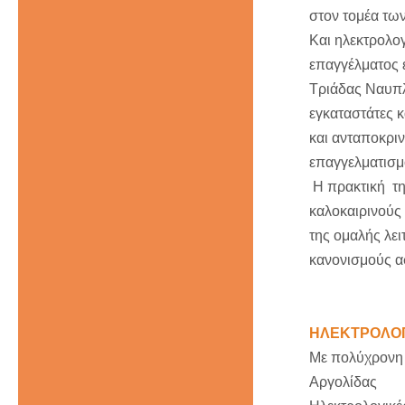
στον τομέα τω
Και ηλεκτρολογ
επαγγέλματος έ
Τριάδας Ναυπλ
εγκαταστάτες 
και ανταποκρι
επαγγελματισμ
Η πρακτική της
καλοκαιρινούς 
της ομαλής λει
κανονισμούς ασ
ΗΛΕΚΤΡΟΛΟΓ
Με πολύχρονη 
Αργολίδας