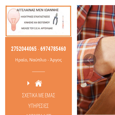
2752044065
6974785460
-
Ηραίο, Ναύπλιο - Άργος
ΣΧΕΤΙΚΑ ΜΕ ΕΜΑΣ
ΥΠΗΡΕΣΙΕΣ