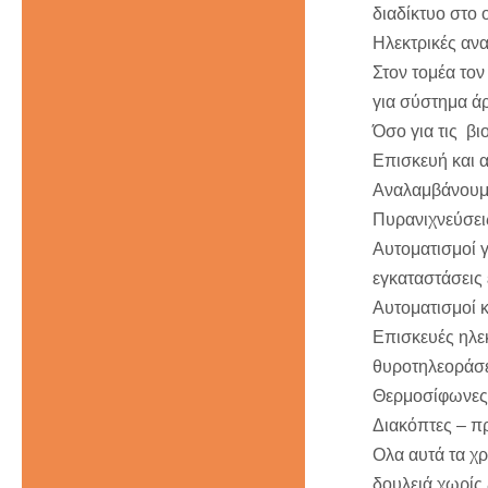
διαδίκτυο στο 
Ηλεκτρικές ανα
Στον τομέα το
για σύστημα άρ
Όσο για τις βι
Επισκευή και 
Αναλαμβάνουμ
Πυρανιχνεύσει
Αυτοματισμοί 
εγκαταστάσεις
Αυτοματισμοί 
Επισκευές ηλε
θυροτηλεοράσ
Θερμοσίφωνες
Διακόπτες – πρ
Ολα αυτά τα χρ
δουλειά χωρίς