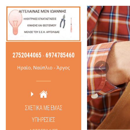
2752044065
6974785460
-
Ηραίο, Ναύπλιο - Άργος
ΣΧΕΤΙΚΑ ΜΕ ΕΜΑΣ
ΥΠΗΡΕΣΙΕΣ