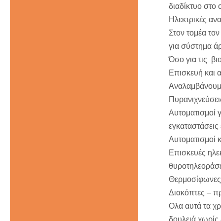
διαδίκτυο στο 
Ηλεκτρικές ανα
Στον τομέα το
για σύστημα άρ
Όσο για τις βι
Επισκευή και 
Αναλαμβάνουμ
Πυρανιχνεύσει
Αυτοματισμοί 
εγκαταστάσεις
Αυτοματισμοί 
Επισκευές ηλε
θυροτηλεοράσ
Θερμοσίφωνες
Διακόπτες – πρ
Ολα αυτά τα χρ
δουλειά χωρίς