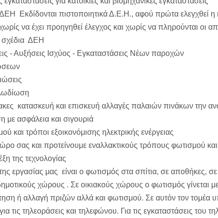
 εγκαταστάσεις για κατοικίες και βιομηχανικές εγκαταστάσεις
ΔΕΗ Εκδίδονται πιστοποιητικά Δ.Ε.Η., αφού πρώτα ελεγχθεί η 
χωρίς να έχει προηγηθεί έλεγχος και χωρίς να πληρούνται οι α
ά σχέδια ΔΕΗ
ις - Αυξήσεις Ισχύος - Εγκαταστάσεις Νέων παροχών
ιώσεων
ειώσεις
λωδίωση
ακες κατασκευή και επισκευή αλλαγές παλαιών πινάκων την ανακ
η με ασφάλεια και σιγουριά
ού και τρόποι εξοικονόμισης ηλεκτρικής ενέργειας
ώρο σας και προτείνουμε εναλλακτικούς τρόπους φωτισμού και 
λέξη της τεχνολογίας
 της εργασίας μας είναι ο φωτισμός στα σπίτια, σε αποθήκες, 
ημοτικούς χώρους . Σε οικιακούς χώρους ο φωτισμός γίνεται με
τηση ή αλλαγή πριζών αλλά και φωτισμού. Σε αυτόν τον τομέα υ
για τις τηλεοράσεις και τηλεφώνου. Για τις εγκαταστάσεις του τ