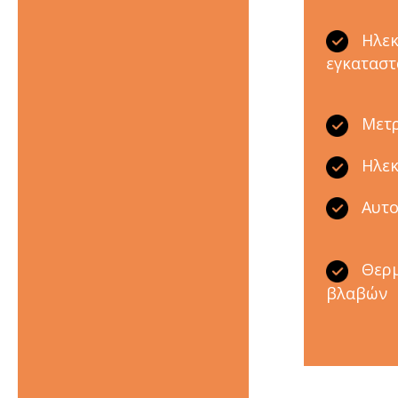
Ηλεκ
εγκαταστ
Μετρ
Ηλεκ
Αυτο
Θερμ
βλαβών