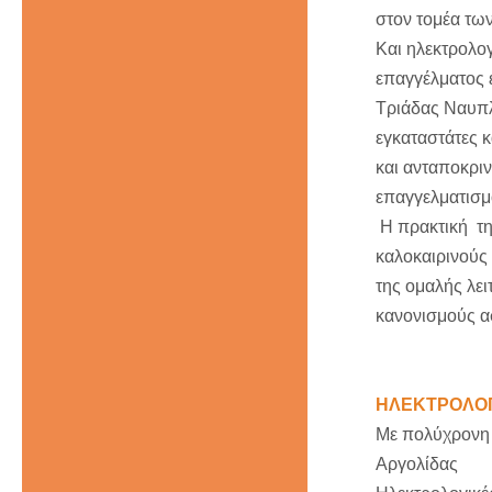
στον τομέα τω
Και ηλεκτρολογ
επαγγέλματος έ
Τριάδας Ναυπλ
εγκαταστάτες 
και ανταποκρι
επαγγελματισμ
Η πρακτική της
καλοκαιρινούς 
της ομαλής λει
κανονισμούς ασ
ΗΛΕΚΤΡΟΛΟΓ
Με πολύχρονη 
Αργολίδας