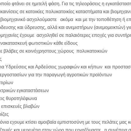
οποίο φτάνει σε ημιτελή φάση. Για τις τηλεοράσεις η εγκατάστασ
καινίσεις σε κατοικίες πολυκατοικίες καταστήματα και βιομηχα
ν βιομηχανικό ασχολούμαστε ακόμα και με την τοποθέτηση ή ε
δευσης και ύδρευσης, αλλά και ανεμιστήρων (ανεμομεικτών) για
ομηχανίες έχουμε ασχοληθεί σε παλαιότερες εποχές για συντήρ
ανακατασκευή φωτιστικών κάθε είδους
ε βλάβες σε κοινόχρηστους χώρους πολυκατοικιών
ς
για Υδρεύσεις και Αρδεύσεις χωραφιών και κήπων και προστασ
 εργοστασίων για την παραγωγή αγροτικών προϊόντων
κτιρίων
κτρικών εγκαταστάσεων
εις θυροτηλέφωνα
 επισκευές βλαβών
ίζες
όνια εχουμε κτίσει αμοιβαία εμπιστοσύνη με τους πελάτες μας
 ζημιές και μερεμέτια στον χώρο που εργαζόμαστε, η συνέπεια